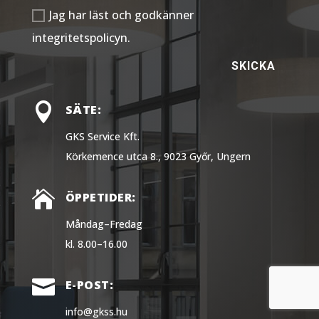
Jag har läst och godkänner
integritetspolicyn.
SKICKA

SÄTE:
GKS Service Kft.
Körkemence utca 8., 9023 Győr, Ungern

ÖPPETIDER:
Måndag–Fredag
kl. 8.00–16.00

E-POST:
info@gkss.hu