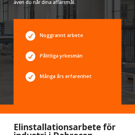
även du når dina affärsmål.

Noggrannt arbete

Pålitliga yrkesmän

Många års erfarenhet
Elinstallationsarbete för