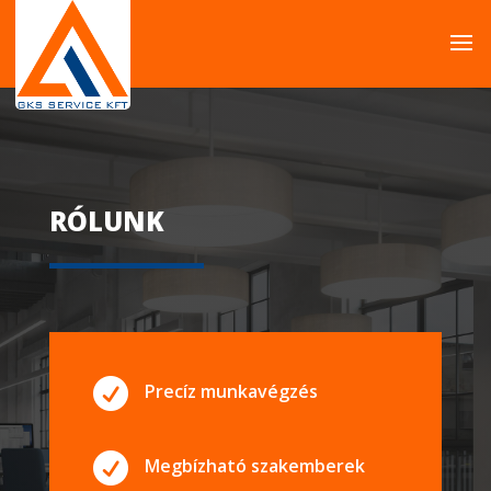
RÓLUNK

Precíz munkavégzés

Megbízható szakemberek