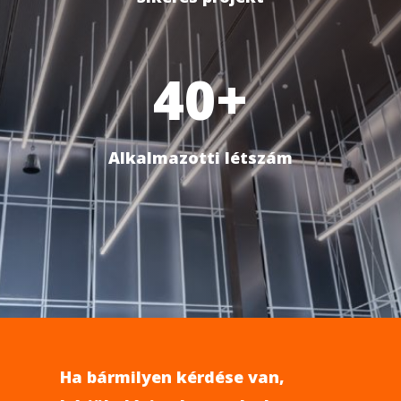
40+
Alkalmazotti létszám
Ha bármilyen kérdése van,