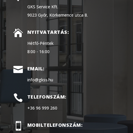
GKS Service Kft.
9023 Győr, Körkemence utca 8.

NYITVATARTÁS:
Hétfő-Péntek
8:00 - 16:00

EMAIL:
info@gkss.hu

TELEFONSZÁM:
+36 96 999 260

MOBILTELEFONSZÁM: