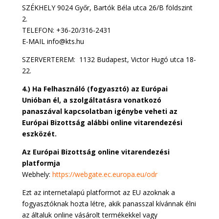
SZÉKHELY 9024 Győr, Bartók Béla utca 26/B földszint
2.
TELEFON: +36-20/316-2431
E-MAIL info@kts.hu
SZERVERTEREM: 1132 Budapest, Victor Hugó utca 18-
22.
4.) Ha Felhasználó (fogyasztó) az Európai
Unióban él, a szolgáltatásra vonatkozó
panaszával kapcsolatban igénybe veheti az
Európai Bizottság alábbi online vitarendezési
eszközét.
Az Európai Bizottság online vitarendezési
platformja
Webhely:
https://webgate.ec.europa.eu/odr
Ezt az internetalapú platformot az EU azoknak a
fogyasztóknak hozta létre, akik panasszal kívánnak élni
az általuk online vásárolt termékekkel vagy