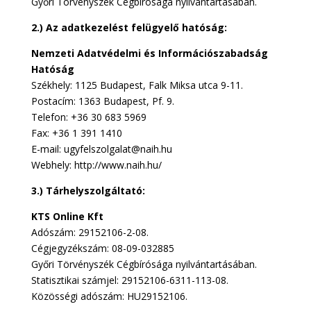
Győri Törvényszék Cégbírósága nyilvántartásában.
2.) Az adatkezelést felügyelő hatóság:
Nemzeti Adatvédelmi és Információszabadság
Hatóság
Székhely: 1125 Budapest, Falk Miksa utca 9-11.
Postacím: 1363 Budapest, Pf. 9.
Telefon: +36 30 683 5969
Fax: +36 1 391 1410
E-mail: ugyfelszolgalat@naih.hu
Webhely: http://www.naih.hu/
3.) Tárhelyszolgáltató:
KTS Online Kft
Adószám: 29152106-2-08.
Cégjegyzékszám: 08-09-032885
Győri Törvényszék Cégbírósága nyilvántartásában.
Statisztikai számjel: 29152106-6311-113-08.
Közösségi adószám: HU29152106.