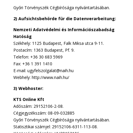
Győri Törvényszék Cégbírósága nyilvántartásában.
2) Aufsichtsbehörde für die Datenverarbeitung:
Nemzeti Adatvédelmi és Információszabadság
Hatóság
Székhely: 1125 Budapest, Falk Miksa utca 9-11.
Postacím: 1363 Budapest, Pf. 9.
Telefon: +36 30 683 5969
Fax: +36 1 391 1410
E-mail: ugyfelszolgalat@naih.hu
Webhely: http://www.naih.hu/
3) Webhoster:
KTS Online Kft
Adószám: 29152106-2-08.
Cégjegyzékszám: 08-09-032885
Győri Törvényszék Cégbírósága nyilvántartásában.
Statisztikai számjel: 29152106-6311-113-08.