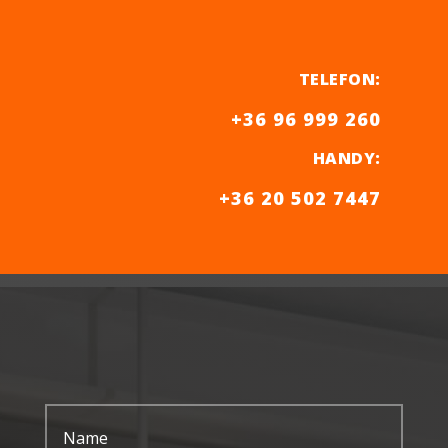
TELEFON
:
+36 96 999 260
HANDY
:
+36 20 502 7447