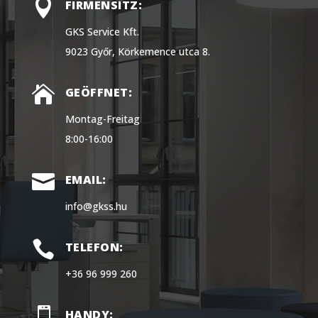

FIRMENSITZ:
GKS Service Kft.
9023 Győr, Körkemence utca 8.

GEÖFFNET:
Montag-Freitag
8:00-16:00

EMAIL:
info@gkss.hu

TELEFON:
+36 96 999 260

HANDY: