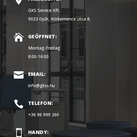
GKS Service Kft.
9023 Győr, Körkemence utca 8.

GEÖFFNET:
Montag-Freitag
8:00-16:00

EMAIL:
info@gkss.hu

TELEFON:
+36 96 999 260

HANDY: