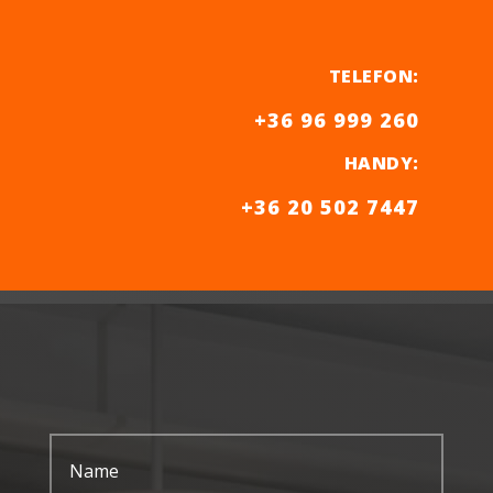
TELEFON
:
+36 96 999 260
HANDY
:
+36 20 502 7447