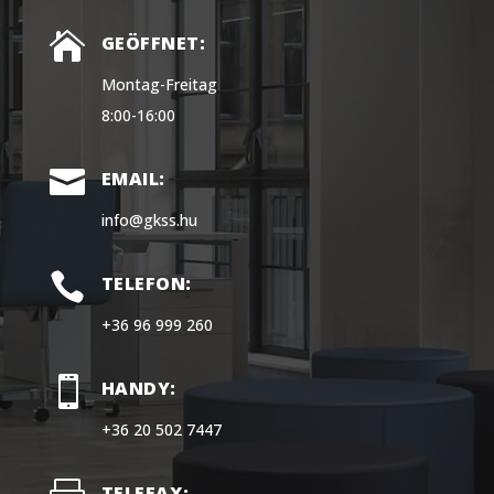

GEÖFFNET:
Montag-Freitag
8:00-16:00

EMAIL:
info@gkss.hu

TELEFON:
+36 96 999 260

HANDY:
+36 20 502 7447
TELEFAX: