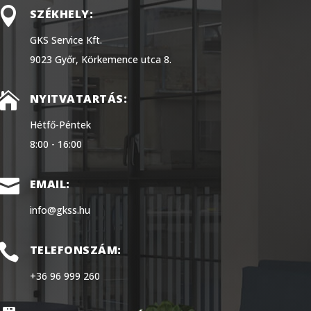

SZÉKHELY:
GKS Service Kft.
9023 Győr, Körkemence utca 8.

NYITVATARTÁS:
Hétfő-Péntek
8:00 - 16:00

EMAIL:
info@gkss.hu

TELEFONSZÁM:
+36 96 999 260