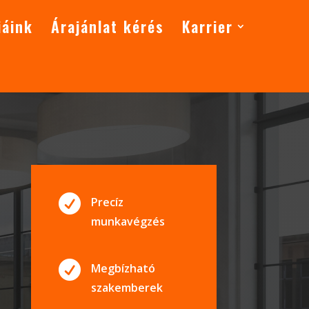
iáink
Árajánlat kérés
Karrier

Precíz
munkavégzés

Megbízható
szakemberek