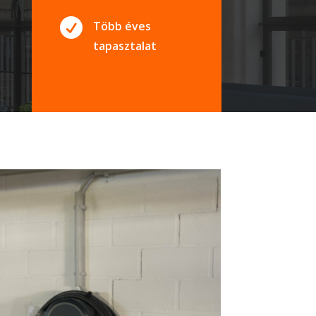

Több éves
tapasztalat