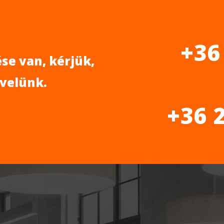
+36
se van, kérjük,
 velünk.
+36 