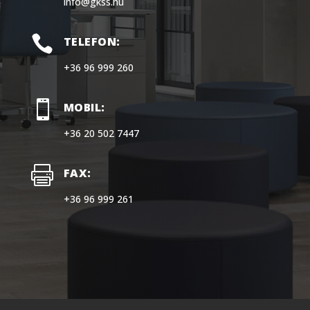
info@gkss.hu

TELEFON:
+36 96 999 260

MOBIL:
+36 20 502 7447

FAX:
+36 96 999 261