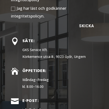
Jag har läst och godkänner
integritetspolicyn.
SKICKA

SÄTE:
GKS Service Kft.
Körkemence utca 8., 9023 Győr, Ungern

ÖPPETIDER:
Måndag–Fredag
kl. 8.00–16.00

E-POST: