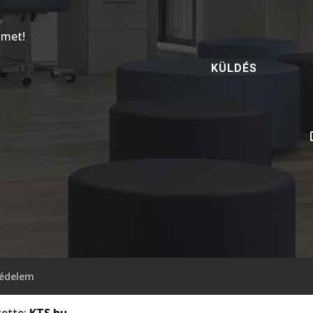
lmet!
KÜLDÉS
édelem