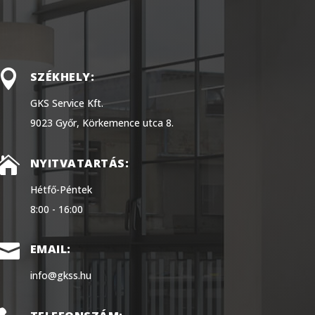

SZÉKHELY:
GKS Service Kft.
9023 Győr, Körkemence utca 8.

NYITVATARTÁS:
Hétfő-Péntek
8:00 - 16:00

EMAIL:
info@gkss.hu