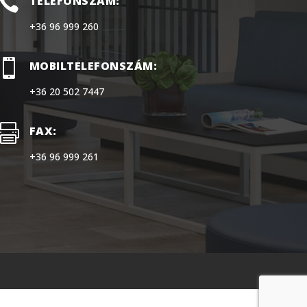

TELEFONSZÁM:
+36 96 999 260

MOBILTELEFONSZÁM:
+36 20 502 7447

FAX:
+36 96 999 261