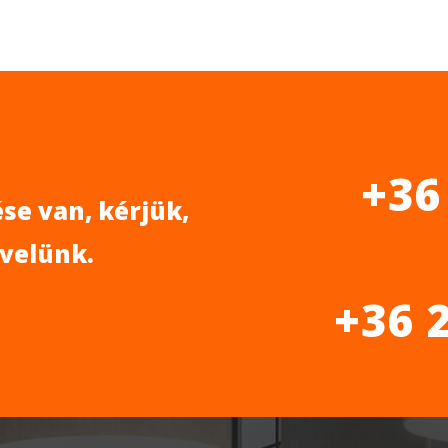
+36
se van, kérjük,
 velünk.
+36 