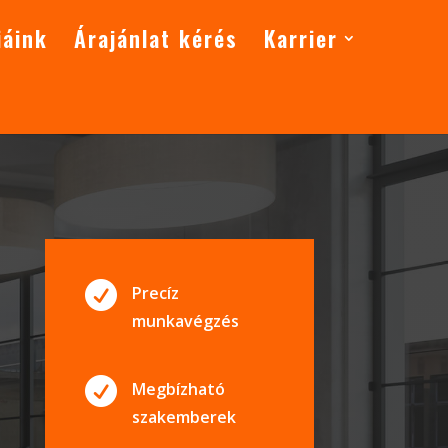
iáink
Árajánlat kérés
Karrier

Precíz
munkavégzés

Megbízható
szakemberek