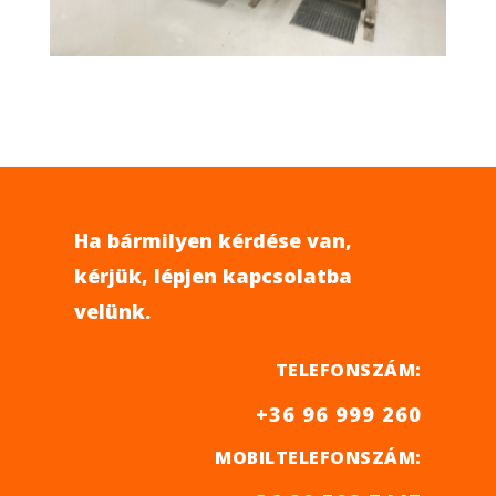
Ha bármilyen kérdése van,
kérjük, lépjen kapcsolatba
velünk.
TELEFONSZÁM:
+36 96 999 260
MOBILTELEFONSZÁM: