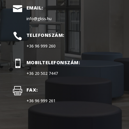

EMAIL:
info@gkss.hu

TELEFONSZÁM:
+36 96 999 260

MOBILTELEFONSZÁM:
+36 20 502 7447

FAX:
+36 96 999 261